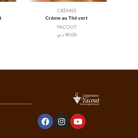
CRÈMES
t
Crème au Thé vert
Huile d
YACOUT
د.م.
90.00
.م