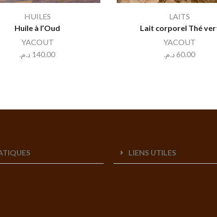
HUILES
LAITS
Huile à l’Oud
Lait corporel Thé ver
YACOUT
YACOUT
د.م.
140.00
د.م.
60.00
RATIQUES
LIENS UTILES