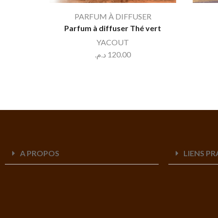
PARFUM À DIFFUSER
Parfum à diffuser Thé vert
YACOUT
د.م.
120.00
A PROPOS
LIENS P