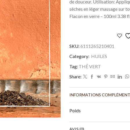
de douceur. Utilisation: Appliq
sèches en léger massage sur tou
Flacon en verre – 100ml 3.38 fl
SKU:
6111265210401
Category:
HUILES
Tag:
THÉ VERT
Share:
INFORMATIONS COMPLÉMENT
Poids
AVIS (0)