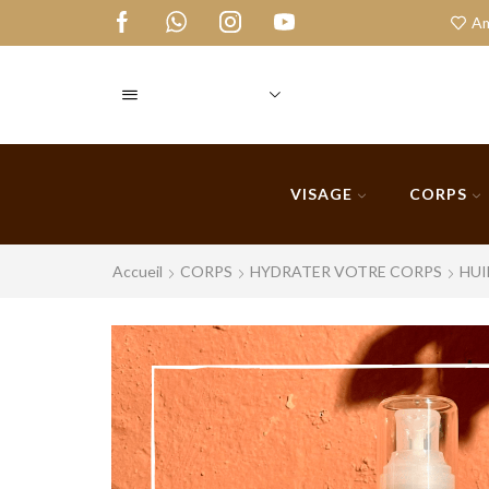
our à Cooperative Yacout
Qui Somme Nous
Am
VISAGE
CORPS
Accueil
CORPS
HYDRATER VOTRE CORPS
HUI