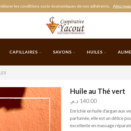
éliorer les conditions socio-économiques de nos adhérents.
Allez mag
CAPILLAIRES
SAVONS
HUILES
ALIM
LES
Huile au Thé vert
د.م.
140.00
Enrichie en huile d’argan aux v
parfumée, elle est un délice pou
excellente en massage réparate