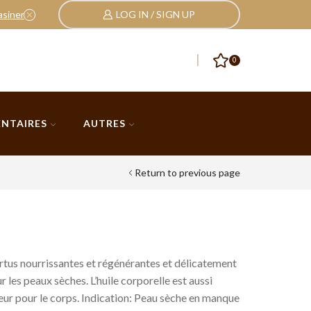
asiner
LOG IN / SIGN UP
Nos Pack, et cadeaux
cliquez ici
0
ENTAIRES
AUTRES
Return to previous page
ertus nourrissantes et régénérantes et délicatement
r les peaux sèches. L’huile corporelle est aussi
ur pour le corps. Indication: Peau sèche en manque