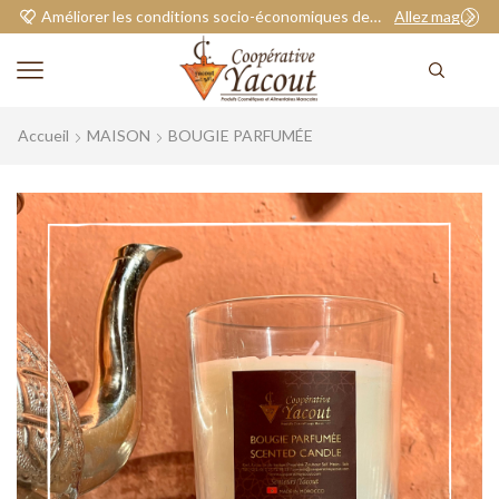
Améliorer les conditions socio-économiques de nos adhérents.
Allez magasiner
Accueil
MAISON
BOUGIE PARFUMÉE