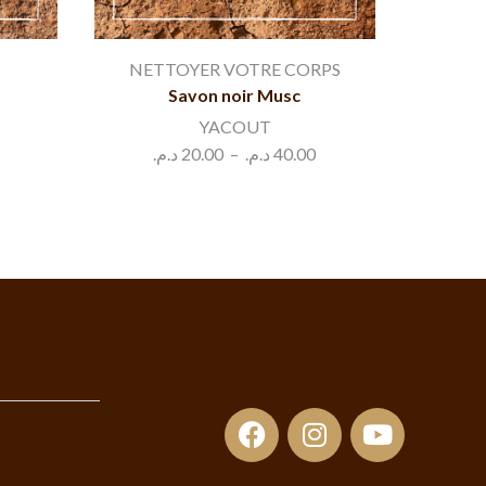
NETTOYER VOTRE CORPS
Savon noir Musc
YACOUT
د.م.
20.00
–
د.م.
40.00