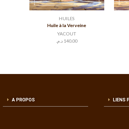
HUILES
Huile à la Verveine
YACOUT
د.م.
140.00
A PROPOS
LIENS 