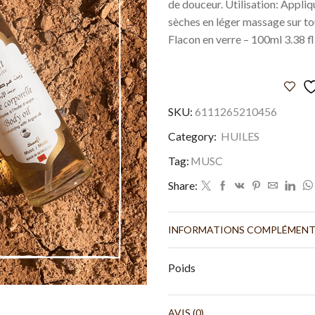
de douceur. Utilisation: Appliq
sèches en léger massage sur tou
Flacon en verre – 100ml 3.38 fl
SKU:
6111265210456
Category:
HUILES
Tag:
MUSC
Share:
INFORMATIONS COMPLÉMENT
Poids
AVIS (0)