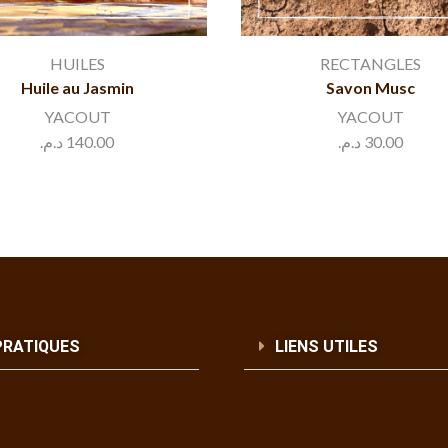
HUILES
RECTANGLES
Huile au Jasmin
Savon Musc
YACOUT
YACOUT
د.م.
140.00
د.م.
30.00
PRATIQUES
LIENS UTILES