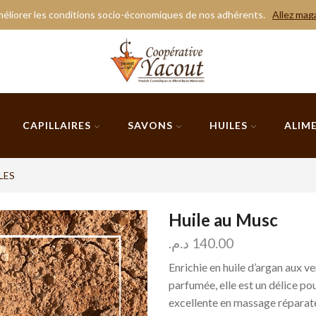
éliorer les conditions socio-économiques de nos adhérents.
Allez mag
CAPILLAIRES
SAVONS
HUILES
ALIM
LES
Huile au Musc
د.م.
140.00
Enrichie en huile d’argan aux v
parfumée, elle est un délice pou
excellente en massage réparate