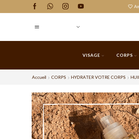
our à Cooperative Yacout
Qui Somme Nous
Am
VISAGE
CORPS
Accueil
CORPS
HYDRATER VOTRE CORPS
HUI