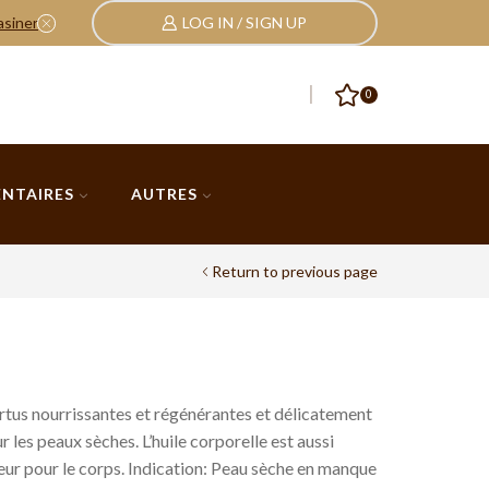
asiner
LOG IN / SIGN UP
Nos Pack, et cadeaux
cliquez ici
0
ENTAIRES
AUTRES
Return to previous page
ertus nourrissantes et régénérantes et délicatement
r les peaux sèches. L’huile corporelle est aussi
ur pour le corps. Indication: Peau sèche en manque