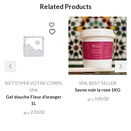
Related Products
NETTOYER VOTRE CORPS
,
SPA
,
BEST SELLER
SPA
Savon noir la rose 1KG
Gel douche Fleur d’oranger
د.م.
100.00
1L
د.م.
220.00