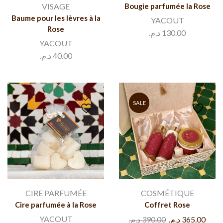
VISAGE
Bougie parfumée la Rose
Baume pour les lèvres à la
YACOUT
Rose
د.م.
130.00
YACOUT
د.م.
40.00
SALE
CIRE PARFUMÉE
COSMÉTIQUE
Cire parfumée à la Rose
Coffret Rose
YACOUT
د.م.
390.00
د.م.
365.00