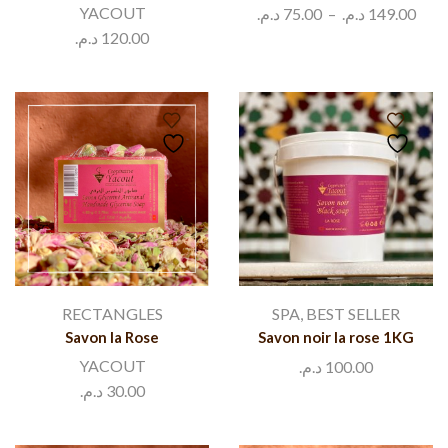
YACOUT
د.م.
75.00
–
د.م.
149.00
د.م.
120.00
RECTANGLES
SPA
,
BEST SELLER
Savon la Rose
Savon noir la rose 1KG
YACOUT
د.م.
100.00
د.م.
30.00