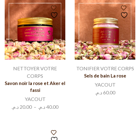
NETTOYER VOTRE
TONIFIER VOTRE CORPS
CORPS
Sels de bain La rose
Savon noir la rose et Aker el
YACOUT
fassi
د.م.
60.00
YACOUT
د.م.
20.00
–
د.م.
40.00