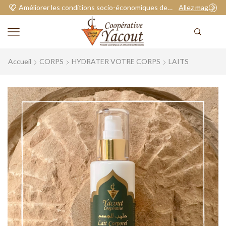
Améliorer les conditions socio-économiques de nos adhérents.
Allez magasiner
Accueil
CORPS
HYDRATER VOTRE CORPS
LAITS