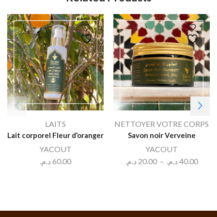
LAITS
NETTOYER VOTRE CORPS
Lait corporel Fleur d’oranger
Savon noir Verveine
YACOUT
YACOUT
د.م.
60.00
د.م.
20.00
–
د.م.
40.00