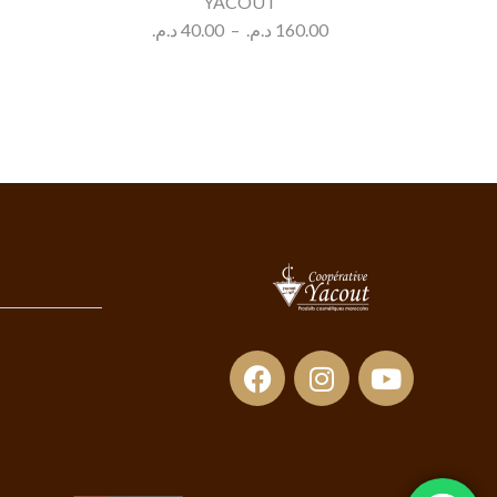
YACOUT
د.م.
40.00
–
د.م.
160.00