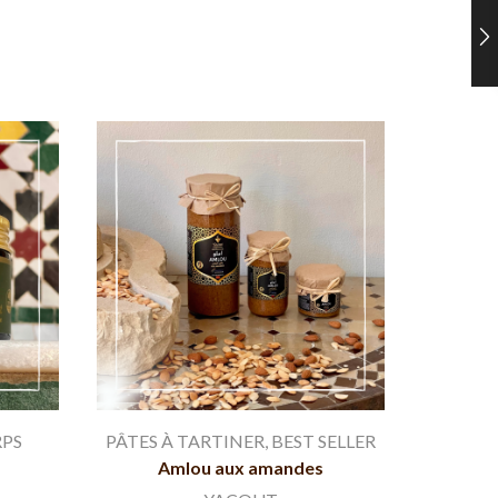
RPS
PÂTES À TARTINER
,
BEST SELLER
NET
Amlou aux amandes
Ga