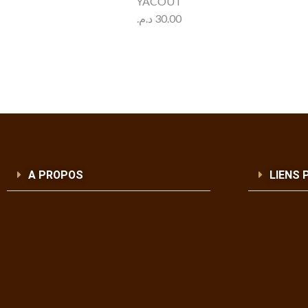
YACOUT
د.م.
30.00
A PROPOS
LIENS 