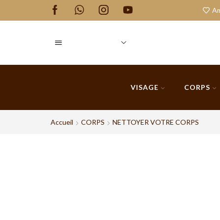
our à Cooperative Yacout
Qui Somme Nous
Am
VISAGE
CORPS
Accueil
CORPS
NETTOYER VOTRE CORPS