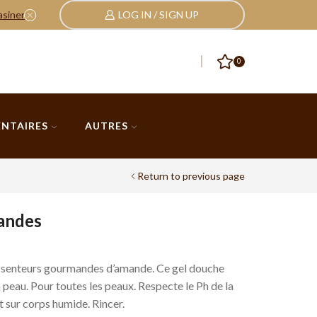
asiner
LOG IN / SIGN UP
Nos Pack, et cadeaux
cliquez ici
0
ENTAIRES
AUTRES
Return to previous page
andes
 senteurs gourmandes d’amande. Ce gel douche
 peau. Pour toutes les peaux. Respecte le Ph de la
 sur corps humide. Rincer.