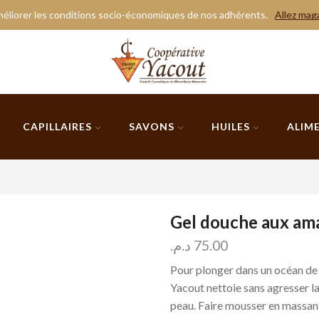
éliorer les conditions socio-économiques de nos adhérents.
Allez mag
CAPILLAIRES
SAVONS
HUILES
ALIM
Gel douche aux am
د.م.
75.00
Pour plonger dans un océan de
Yacout nettoie sans agresser la
peau. Faire mousser en massant