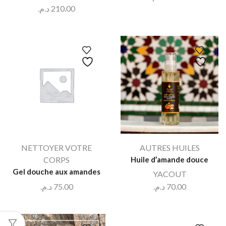
د.م.
210.00
NETTOYER VOTRE
AUTRES HUILES
CORPS
Huile d’amande douce
Gel douche aux amandes
YACOUT
د.م.
75.00
د.م.
70.00