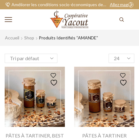
Améliorer les conditions socio-économiques de nos adhérents.
Allez magasiner
Accueil
Shop
Produits Identifiés “AMANDE”
PÂTES À TARTINER
,
BEST
PÂTES À TARTINER