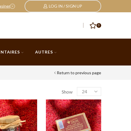
asiner
LOG IN / SIGN UP
Nos Pack, et cadeaux
cliquez ici
0
ENTAIRES
AUTRES
Return to previous page
Show