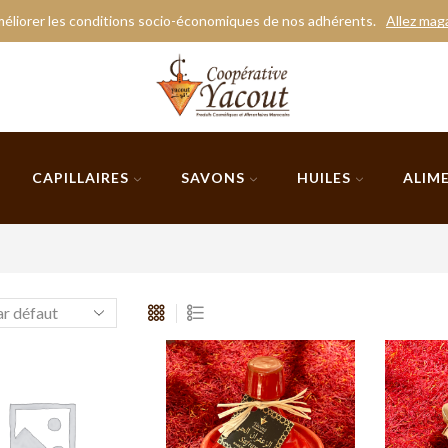
éliorer les conditions socio-économiques de nos adhérents.
Allez mag
CAPILLAIRES
SAVONS
HUILES
ALIM