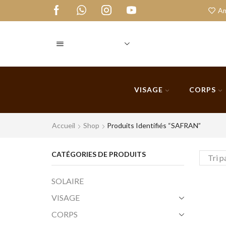
our à Cooperative Yacout
Qui Somme Nous
Am
VISAGE
CORPS
Accueil
Shop
Produits Identifiés “SAFRAN”
CATÉGORIES DE PRODUITS
SOLAIRE
VISAGE
CORPS