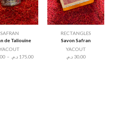
SAFRAN
RECTANGLES
n de Taliouine
Savon Safran
YACOUT
YACOUT
.00
–
د.م.
175.00
د.م.
30.00