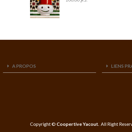
A PROPOS
LIENS P
Copyright ©
Coopertive Yacout
. All Right Reser