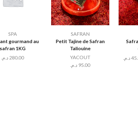
SPA
SAFRAN
iant gourmand au
Petit Tajine de Safran
Safra
safran 1KG
Taliouine
YACOUT
د.م.
280.00
د.م.
45
د.م.
95.00