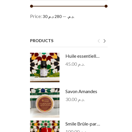
Price:
—
280 د.م.
30 د.م.
PRODUCTS
Huile essentielle de Cyprés
45.00
د.م.
Savon Amandes
30.00
د.م.
Smile Brûle-parfum artisanal
100.00
د.م.