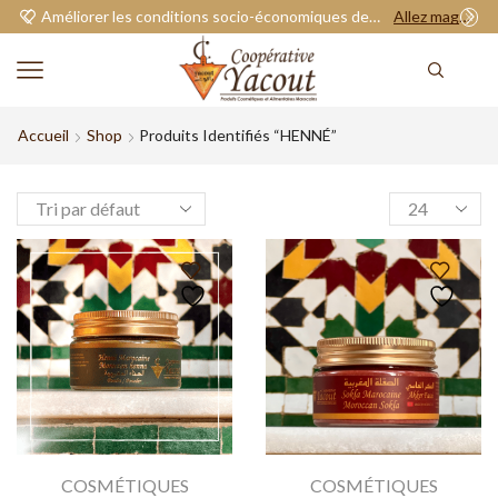
Améliorer les conditions socio-économiques de nos adhérents.
Allez magasiner
Accueil
Shop
Produits Identifiés “HENNÉ”
COSMÉTIQUES
COSMÉTIQUES